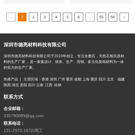
‹
1
2
3
4
5
6
...
55
56
›
深圳市德亮材料科技有限公司
深圳市德亮材料科技有限公司于2010年创立，专注水磨石，天然石相关原材
料的生产厂家 ，是一家集设计、研发、生产、营销、多元化装饰材料为一体
的实力的生产厂家。
热推产品 | 主营区域：香港 深圳 广州 重庆 成都 上海 重庆 四川 北京 福建
陕西 湖北 贵阳 四川 云南 江西 桂林
联系方式
企业邮箱：
335790089@qq.com
联系电话：
131-2973-1672/周工