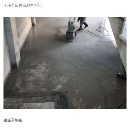
干净之后再涂刷界面剂。
镶嵌分格条