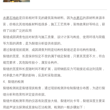
水磨石地砖
是目前相对常见的建筑装饰材料。因为
水磨石
的原材料来源丰
富，价格比其他地板材料低很多，施工工艺简单，装饰效果好等特点，获
得了比较广泛的应用
裂缝成因调查包括对材质与施工质量、设计计算与构造、使用环境与荷载
等方面的调查，是为裂缝分析提供依据的。
通过裂缝现状观测、成因调查判明是结构性裂缝还是非结构性裂缝。
裂缝的宽度、长度保持恒定不变的属于稳定裂缝，只要其宽度不大，符合
规范要求，其危险性较小，属安全构件。
裂缝的宽度和长度随时间不断扩展，说明钢筋应力可能接近或达到流限，
对承载力有严重的影响，应及时采取措施。
4、裂缝的检测
裂缝检测就是裂缝现状检查，通过现状检测并绘制裂缝分布图，为进行裂
缝分析和危害性评定提供依据。
裂缝外观检测常用的仪器有刻度放大镜、裂缝对比卡等，裂缝深度主要采
用超声波法探测或直接钻芯法检测。检测的一般步骤如下：